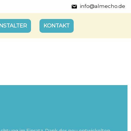
info@almecho.de
NSTALTER
KONTAKT
en Medien.
euchtung im Einsatz. Dank der neu entwickelten