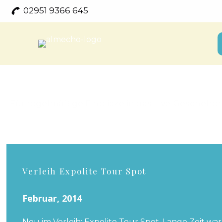
02951 9366 645
Für regelmäßige Einblicke in das Live-Geschehen
Verleih Expolite Tour Spot
Februar, 2014
Neu im Verleih: Expolite Tour Spot. Lange Zeit w