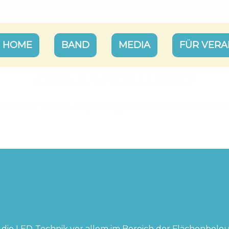
HOME
BAND
MEDIA
FÜR VERA
AKTUELLES
 unserer Bands, folgt uns gerne auch in den sozial
ar die LED-Technik vor allem im Bereich der Flächenbel